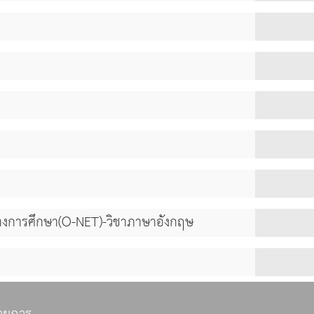
างการศึกษา(O-NET)-วิชาภาษาอังกฤษ