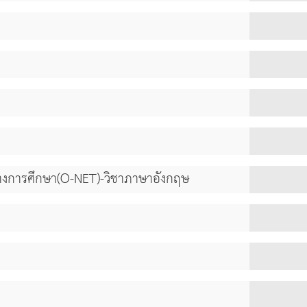
างการศึกษา(O-NET)-วิชาภาษาอังกฤษ