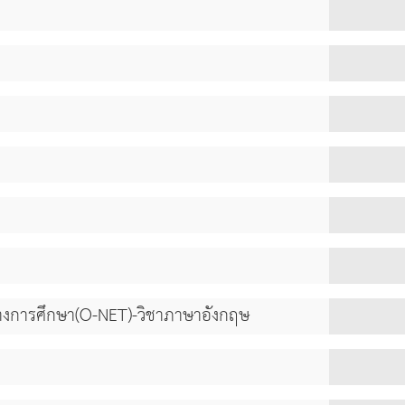
างการศึกษา(O-NET)-วิชาภาษาอังกฤษ