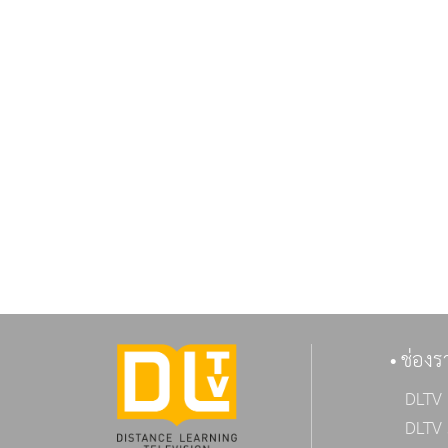
ช่องร
DLTV 
DLTV 