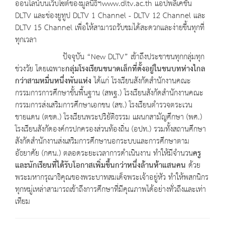
ออนไลน์บนเว็บไซต์ของมูลนิธิฯwww.dltv.ac.th แอปพลิเคชัน
DLTV และช่องยูทูป DLTV 1 Channel - DLTV 12 Channel และ
DLTV 15 Channel เพื่อให้สามารถรับชมได้สะดวกและง่ายขึ้นทุกที่
ทุกเวลา
ปัจจุบัน “New DLTV” เข้าถึงประชาชนทุกกลุ่มทุก
ช่วงวัย โดยเฉพาะ
กลุ่มโรงเรียนขนาดเล็กที่ตั้งอยู่ในชนบทห่างไกล
กว่าสามหมื่นหนึ่งพันแห่ง
ได้แก่ โรงเรียนสังกัดสำนักงานคณะ
กรรมการการศึกษาขั้นพื้นฐาน (สพฐ.) โรงเรียนสังกัดสำนักงานคณะ
กรรมการส่งเสริมการศึกษาเอกชน (สช.) โรงเรียนตำรวจตระเวน
ชายแดน (ตชด.) โรงเรียนพระปริยัติธรรม แผนกสามัญศึกษา (พศ.)
โรงเรียนสังกัดองค์กรปกครองส่วนท้องถิ่น (อปท.) รวมทั้งสถานศึกษา
สังกัดสำนักงานส่งเสริมการศึกษานอกระบบและการศึกษาตาม
อัธยาศัย (กศน.) ตลอดระยะเวลาการดำเนินงาน ทำให้มีจำนวน
ครู
และนักเรียนที่ได้รับโอกาสเพิ่มขึ้นกว่าหนึ่งล้านห้าแสนคน
ด้วย
พระมหากรุณาธิคุณของพระบาทสมเด็จพระเจ้าอยู่หัว ทำให้พสกนิกร
ทุกหมู่เหล่าสามารถเข้าถึงการศึกษาที่มีคุณภาพได้อย่างทั่วถึงและเท่า
เทียม