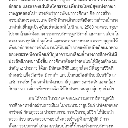
พระบาทสมเด็จพระวชิรเกล้าเจ้าอยู่หัว
“เราจะสืบสาน รักษา และ
ต่อยอด และครองแผ่นดินโดยธรรม เพื่อประโยชน์สุขแห่งอาณา
ราษฎรตลอดไป”
ทรงเห็นว่าการพัฒนาการศึกษา คือ การสร้าง
ความมั่นคงของประเทศ อีกทั้งยังทรงเข้าพระทัยถึงความก้าวหน้าทาง
เทคโนโลยีในยุคปัจจุบันอย่างถ่องแท้ ในปี พ.ศ. 2560 ทรงพระกรุณา
โปรดเกล้าแต่งตั้งคณะกรรมการบริหารมูลนิธิทางไกลผ่านดาวเทียม ใน
พระบรมราชูปถัมภ์ ชุดใหม่ และพระราชทานพระบรมราชานุญาตให้
พัฒนาต่อยอดการดำเนินงานให้ทันสมัย หากแต่ยังคง
ยึดถือแนวทาง
ของพระราชบิดาเพื่อแก้ปัญหาความเหลื่อมล้ำทางการศึกษาให้มี
ประสิทธิภาพมากยิ่งขึ้น
การศึกษาต้องสร้างคนไทยให้มีคุณลักษณะ
สำคัญ ๔ ประการ ได้แก่ มีทัศนคติที่ดีและถูกต้อง มีพื้นฐานชีวิตที่
มั่นคงเข้มแข็ง มีอาชีพ มีงานทำ และเป็นพลเมืองดีมีระเบียบวินัย ส่ง
เสริมการเรียนรู้ตลอดชีวิตทั้งสายสามัญและสายอาชีพอันสอดคล้อง
กับสภาวการณ์การศึกษาของโลกให้กับประชาชนทุกกลุ่ม ทุกช่วงวัย
ภายใต้การบริหารงานของคณะกรรมการบริหารมูลนิธิ
การศึกษาทางไกลผ่านดาวเทียม ในพระบรมราชูปถัมภ์ นำโดยพลเอก
ดาว์พงษ์ รัตนสุวรรณ ประธานกรรมการบริหารมูลนิธิฯ ได้น้อมนำ
พระราโชบายของพระบาทสมเด็จพระเจ้าอยู่หัวมาปฏิบัติ มีการ
พัฒนาระบบการดำเนินงานรูปแบบใหม่ทั้งโครงสร้างการบริหารงาน