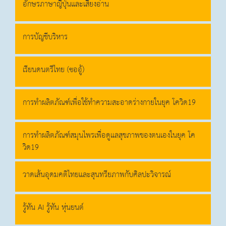
อักษรภาษาญี่ปุ่นและเสียงอ่าน
การบัญชีบริหาร
เรียนดนตรีไทย (ซออู้)
การทำผลิตภัณฑ์เพื่อใช้ทำความสะอาดร่างกายในยุค โควิด19
การทำผลิตภัณฑ์สมุนไพรเพื่อดูแลสุขภาพของตนเองในยุค โค
วิด19
วาดเส้นอุดมคติไทยและสุนทรียภาพกับศิลปะวิจารณ์
รู้ทัน AI รู้ทัน หุ่นยนต์