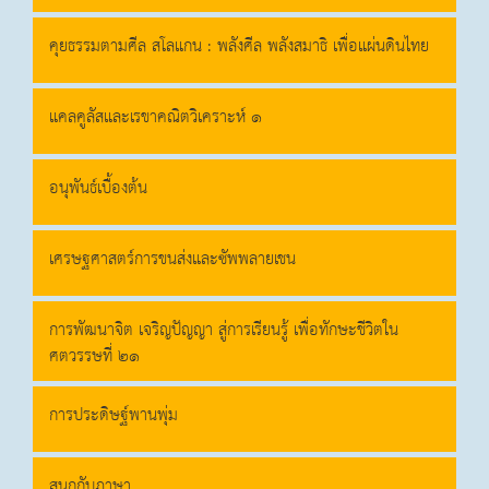
คุยธรรมตามศีล สโลแกน : พลังศีล พลังสมาธิ เพื่อแผ่นดินไทย
แคลคูลัสและเรขาคณิตวิเคราะห์ ๑
อนุพันธ์เบื้องต้น
เศรษฐศาสตร์การขนส่งและซัพพลายเชน
การพัฒนาจิต เจริญปัญญา สู่การเรียนรู้ เพื่อทักษะชีวิตใน
ศตวรรษที่ ๒๑
การประดิษฐ์พานพุ่ม
สนุกกับภาษา