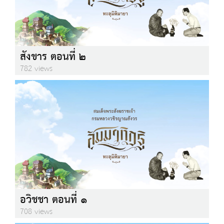
สังขาร ตอนที่ ๒
782 views
อวิชชา ตอนที่ ๑
708 views