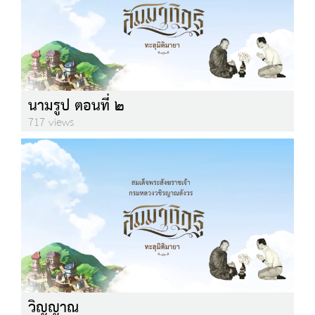
นามรูป ตอนที่ ๒
717 views
วิญญาณ