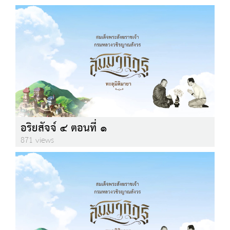
อริยสัจจ์ ๔ ตอนที่ ๑
871 views