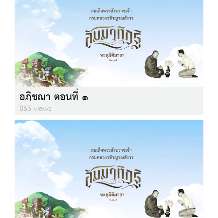
อภิชฌา ตอนที่ ๑
863 views