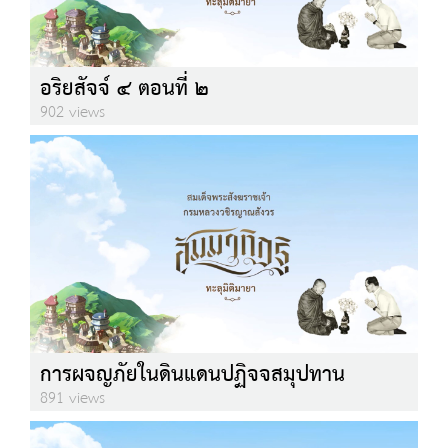
อริยสัจจ์ ๔ ตอนที่ ๒
902 views
การผจญภัยในดินแดนปฏิจจสมุปทาน
891 views