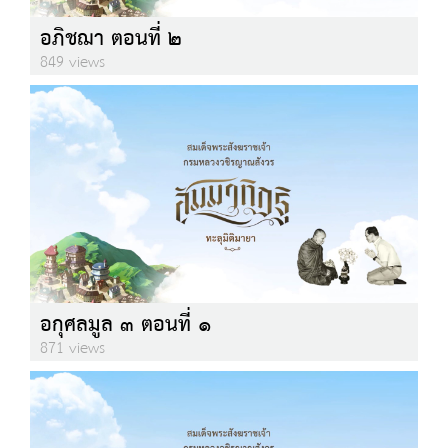
อภิชฌา ตอนที่ ๒
849 views
อกุศลมูล ๓ ตอนที่ ๑
871 views