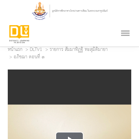
หน้าแรก
DLTV1
รายการ สัมมาทิฏฐิ ทะลุมิติมายา
อภิชฌา ตอนที่ ๑