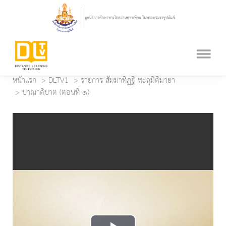
หน้าแรก
DLTV1
รายการ สัมมาทิฏฐิ ทะลุมิติมายา
ปาณาติบาต (ตอนที่ ๑)