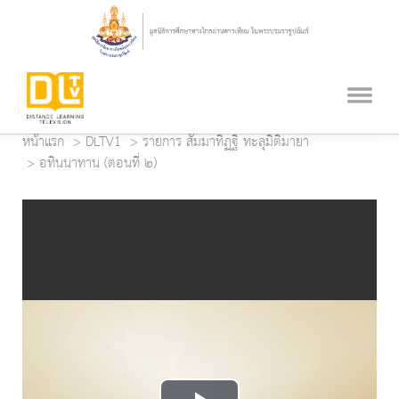
หน้าแรก
DLTV1
รายการ สัมมาทิฏฐิ ทะลุมิติมายา
อทินนาทาน (ตอนที่ ๒)