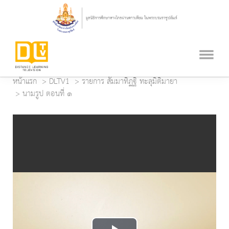
หน้าแรก
DLTV1
รายการ สัมมาทิฏฐิ ทะลุมิติมายา
นามรูป ตอนที่ ๑