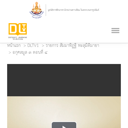
หน้าแรก
DLTV1
รายการ สัมมาทิฏฐิ ทะลุมิติมายา
อกุศลมูล ๓ ตอนที่ ๔