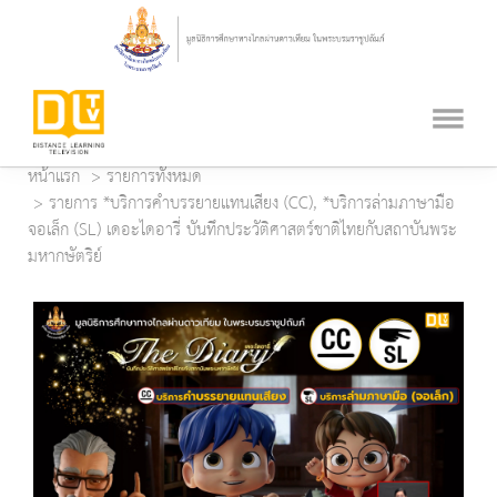
หน้าแรก
รายการทั้งหมด
รายการ *บริการคำบรรยายแทนเสียง (CC), *บริการล่ามภาษามือ
จอเล็ก (SL) เดอะไดอารี่ บันทึกประวัติศาสตร์ชาติไทยกับสถาบันพระ
มหากษัตริย์