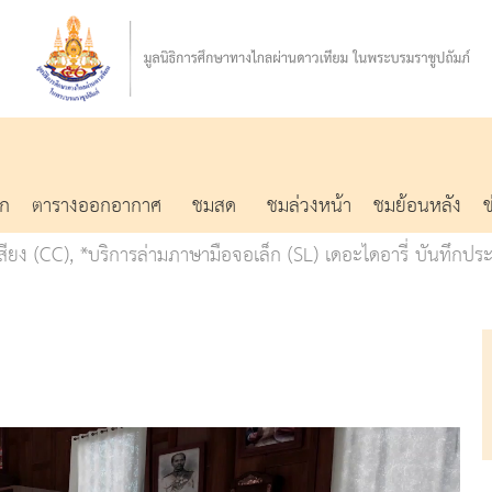
รก
ตารางออกอากาศ
ชมสด
ชมล่วงหน้า
ชมย้อนหลัง
ง (CC), *บริการล่ามภาษามือจอเล็ก (SL) เดอะไดอารี่ บันทึกประ