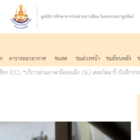
รก
ตารางออกอากาศ
ชมสด
ชมล่วงหน้า
ชมย้อนหลัง
ง (CC), *บริการล่ามภาษามือจอเล็ก (SL) เดอะไดอารี่ บันทึกประ