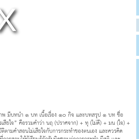
าพ มีบทนำ ๑ บท เนื้อเรื่อง ๑๐ กิจ และบทสรุป ๑ บท ชื่อ
เสียใจ” คือรวมคำว่า นฤ (ปราศจาก) + ทุ (ไม่ดี) + มน (ใจ) +
้ปฏิบัติตามคำสอนไม่เสียใจกับการกระทำของตนเอง และควรคิด