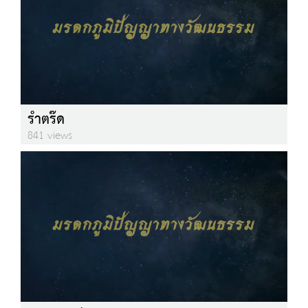
รำตร๊ด
841 views