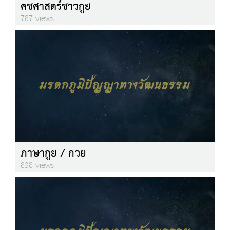
คชศาสตร์ชาวกูย
787 views
ภาษากูย / กวย
838 views