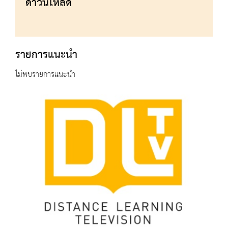
ดาวน์โหลด
รายการแนะนำ
ไม่พบรายการแนะนำ