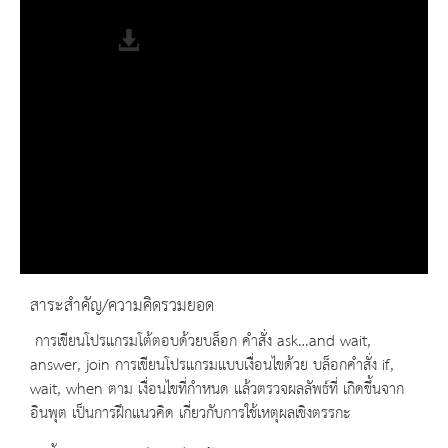
Fullscreen
สาระสำคัญ/ความคิดรวมยอด
การเขียนโปรแกรมโต้ตอบด้วยบล็อก คำสั่ง ask…and wait,
answer, join การเขียนโปรแกรมแบบเงื่อนไขด้วย บล็อกคำสั่ง if,
wait, when ตาม เงื่อนไขที่กำหนด แล้วตรวจผลลัพธ์ที่ เกิดขึ้นจาก
อินพุต เป็นการฝึกแนวคิด เกี่ยวกับการใช้เหตุผลเชิงตรรกะ