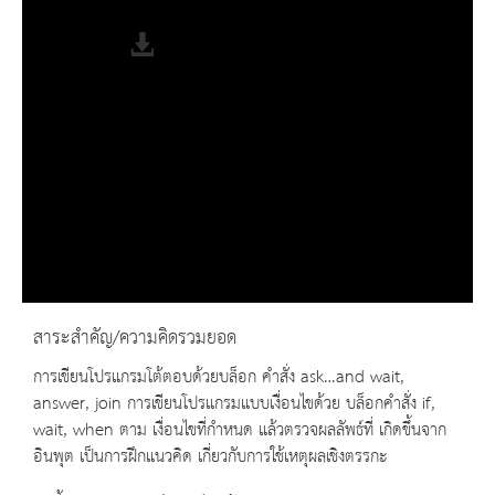
Fullscreen
สาระสำคัญ/ความคิดรวมยอด
การเขียนโปรแกรมโต้ตอบด้วยบล็อก คำสั่ง ask…and wait,
answer, join การเขียนโปรแกรมแบบเงื่อนไขด้วย บล็อกคำสั่ง if,
wait, when ตาม เงื่อนไขที่กำหนด แล้วตรวจผลลัพธ์ที่ เกิดขึ้นจาก
อินพุต เป็นการฝึกแนวคิด เกี่ยวกับการใช้เหตุผลเชิงตรรกะ