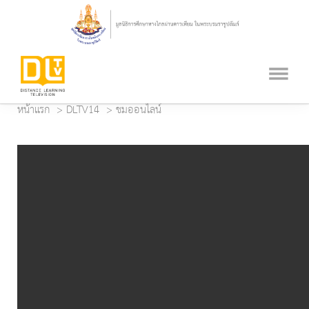
หน้าแรก
DLTV14
ชมออนไลน์