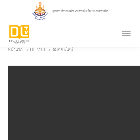
หน้าแรก
DLTV10
ชมออนไลน์