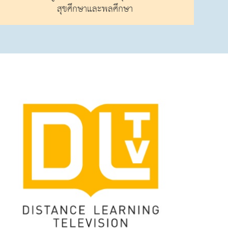
สุขศึกษาและพลศึกษา