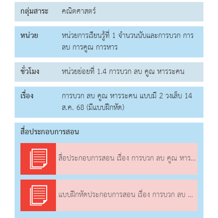
กลุ่มสาระ
คณิตศาสตร์
หน่วย
หน่วยการเรียนรู้ที่ 1 จำนวนนับและการบวก การ
ลบ การคูณ การหาร
ชั่วโมง
หน่วยย่อยที่ 1.4 การบวก ลบ คูณ หารระคน
เรื่อง
การบวก ลบ คูณ หารระคน แบบมี 2 วงเล็บ 14
ส.ค. 68 (มีแบบฝึกหัด)
สื่อประกอบการสอน
สื่อประกอบการสอน เรื่อง การบวก ลบ คูณ หารระคน แบบมี 2 วงเล็บ
แบบฝึกหัดประกอบการสอน เรื่อง การบวก ลบ คูณ หารระคน แบบมี 2 วงเล็บ