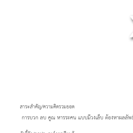
สาระสำคัญ/ความคิดรวมยอด
การบวก ลบ คูณ หารระคน แบบมีวงเล็บ ต้องหาผลลัพธ