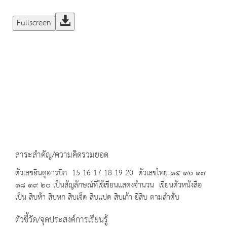
Fullscreen
สาระสำคัญ/ความคิดรวมยอด
ตัวเลขฮินดูอารบิก 15 16 17 18 19 20 ตัวเลขไทย ๑๕ ๑๖ ๑๗
๑๘ ๑๙ ๒๐ เป็นสัญลักษณ์ที่ใช้เขียนแสดงจำนวน เขียนตัวหนังสือ
เป็น สิบห้า สิบหก สิบเจ็ด สิบแปด สิบเก้า ยี่สิบ ตามลำดับ
ตัวชี้วัด/จุดประสงค์การเรียนรู้