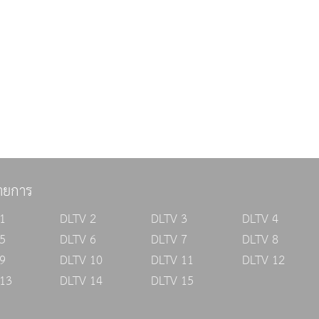
ายการ
1
DLTV 2
DLTV 3
DLTV 4
5
DLTV 6
DLTV 7
DLTV 8
9
DLTV 10
DLTV 11
DLTV 12
13
DLTV 14
DLTV 15