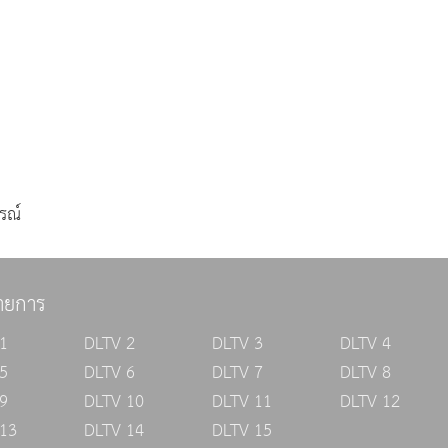
รณ์
ายการ
1
DLTV 2
DLTV 3
DLTV 4
5
DLTV 6
DLTV 7
DLTV 8
9
DLTV 10
DLTV 11
DLTV 12
13
DLTV 14
DLTV 15