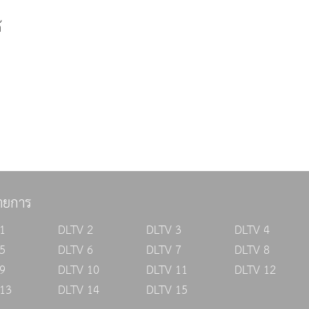
้
ายการ
1
DLTV 2
DLTV 3
DLTV 4
5
DLTV 6
DLTV 7
DLTV 8
9
DLTV 10
DLTV 11
DLTV 12
13
DLTV 14
DLTV 15