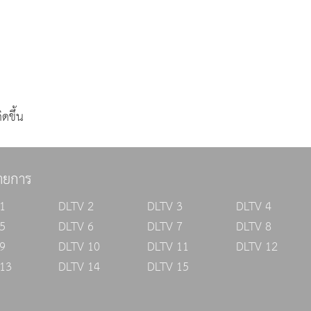
ดขึ้น
ายการ
1
DLTV 2
DLTV 3
DLTV 4
5
DLTV 6
DLTV 7
DLTV 8
9
DLTV 10
DLTV 11
DLTV 12
13
DLTV 14
DLTV 15