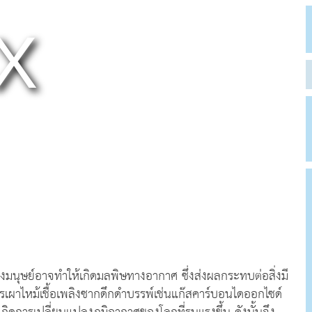
งมนุษย์อาจทําให้เกิดมลพิษทางอากาศ ซึ่งส่งผลกระทบต่อสิ่งมี
รเผาไหม้เชื้อเพลิงซากดึกดําบรรพ์เช่นแก๊สคาร์บอนไดออกไซด์