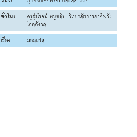
หน่วย
อุปกร์อิเล็กทรอนิกส์และวงจร
ชั่วโมง
ครูรุ่งโรจน์ หนูขลิบ_วิทยาลัยการอาชีพวัง
ไกลกังวล
เรื่อง
มอสเฟส