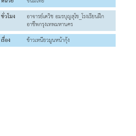
หน่วย
ขนมไทย
ชั่วโมง
อาจารย์เดวิช อมรบุญสุโข_โรงเรียนฝึก
อาชีพกรุงเทพมหานคร
เรื่อง
ข้าวเหนียวมูนหน้ากุ้ง