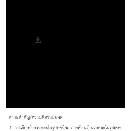
Duration Time
0:00
Loaded
: 0%
Progress
: 0%
Remaining Time
-0:00
Fullscreen
สาระสำคัญ/ความคิดรวมยอด
1. การเขียนจำนวนคละในรูปทศนิยม อาจเขียนจำนวนคละในรูปเศษ