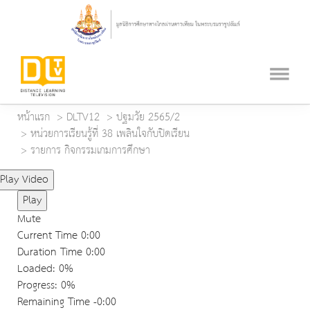
หน้าแรก
DLTV12
ปฐมวัย 2565/2
หน่วยการเรียนรู้ที่ 38 เพลินใจกับปิดเรียน
รายการ กิจกรรมเกมการศึกษา
Play Video
Play
Mute
Current Time
0:00
Duration Time
0:00
Loaded
: 0%
Progress
: 0%
Remaining Time
-0:00