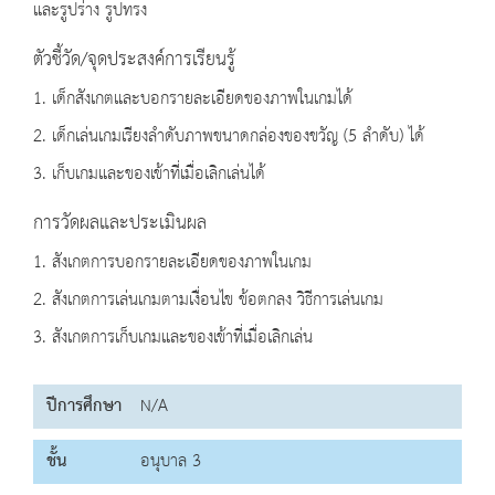
และรูปร่าง รูปทรง
ตัวชี้วัด/จุดประสงค์การเรียนรู้
1. เด็กสังเกตและบอกรายละเอียดของภาพในเกมได้
2. เด็กเล่นเกมเรียงลำดับภาพขนาดกล่องของขวัญ (5 ลำดับ) ได้
3. เก็บเกมและของเข้าที่เมื่อเลิกเล่นได้
การวัดผลและประเมินผล
1. สังเกตการบอกรายละเอียดของภาพในเกม
2. สังเกตการเล่นเกมตามเงื่อนไข ข้อตกลง วิธีการเล่นเกม
3. สังเกตการเก็บเกมและของเข้าที่เมื่อเลิกเล่น
ปีการศึกษา
N/A
ชั้น
อนุบาล 3