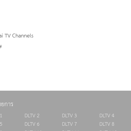
hai TV Channels
ษ
ายการ
1
DLTV 2
DLTV 3
DLTV 4
5
DLTV 6
DLTV 7
DLTV 8