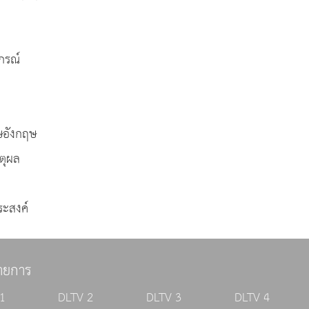
กรณ์
ษอังกฤษ
ตุผล
ะสงค์
ายการ
1
DLTV 2
DLTV 3
DLTV 4