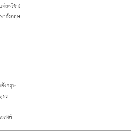
่ละวิชา)
าอังกฤษ
ษอังกฤษ
ตุผล
ะสงค์