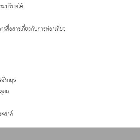
บริบทได้
อสารเกี่ยวกับการท่องเที่ยว
ษอังกฤษ
ตุผล
ะสงค์