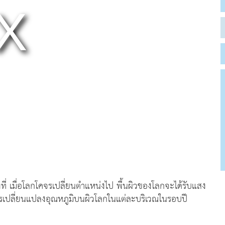
 เมื่อโลกโคจรเปลี่ยนตำแหน่งไป พื้นผิวของโลกจะได้รับแสง
ารเปลี่ยนแปลงอุณหภูมิบนผิวโลกในแต่ละบริเวณในรอบปี