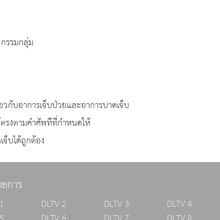
จกรรมกลุ่ม
ยวกับอาการเจ็บป่วยและอาการบาดเจ็บ
ตรงตามคำศัพทืที่กำหนดให้
็บได้ถูกต้อง
ายการ
1
DLTV 2
DLTV 3
DLTV 4
5
DLTV 6
DLTV 7
DLTV 8