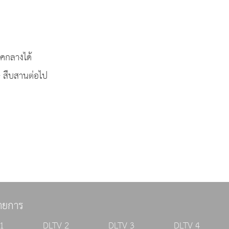
คกลางได้
 สืบสานต่อไป
ายการ
1
DLTV 2
DLTV 3
DLTV 4