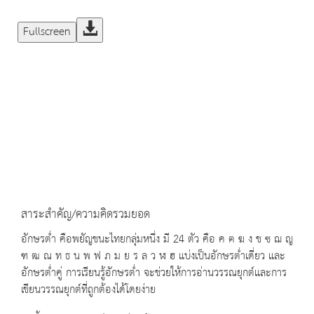
Fullscreen
สาระสำคัญ/ความคิดรวมยอด
อักษรต่ำ คือพยัญชนะไทยกลุ่มหนึ่ง มี 24 ตัว คือ ค ฅ ฆ ง ช ซ ฌ ญ
ฑ ฒ ณ ท ธ น พ ฟ ภ ม ย ร ล ว ฬ ฮ แบ่งเป็นอักษรต่ำเดี่ยว และ
อักษรต่ำคู่ การเรียนรู้อักษรต่ำ จะช่วยให้การอ่านวรรณยุกต์และการ
เขียนวรรณยุกต์ที่ถูกต้องได้โดยง่าย