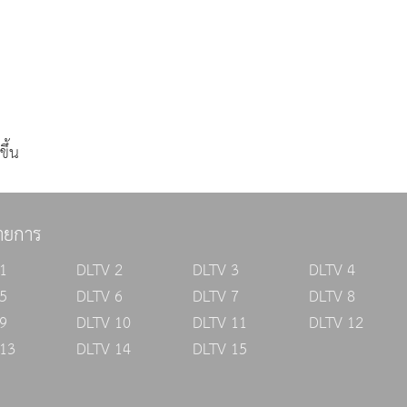
ึ้น
ายการ
1
DLTV 2
DLTV 3
DLTV 4
5
DLTV 6
DLTV 7
DLTV 8
9
DLTV 10
DLTV 11
DLTV 12
13
DLTV 14
DLTV 15