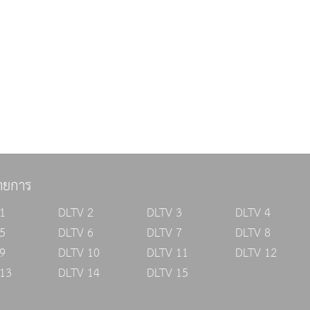
ายการ
1
DLTV 2
DLTV 3
DLTV 4
5
DLTV 6
DLTV 7
DLTV 8
9
DLTV 10
DLTV 11
DLTV 12
13
DLTV 14
DLTV 15