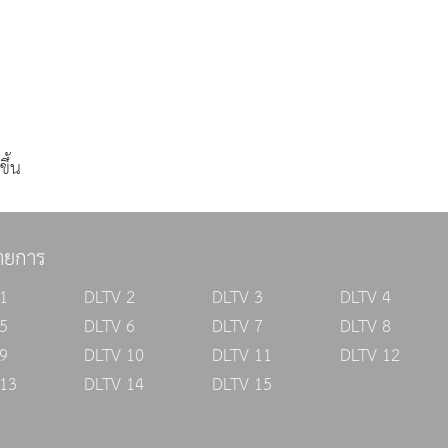
ึ้น
ายการ
1
DLTV 2
DLTV 3
DLTV 4
5
DLTV 6
DLTV 7
DLTV 8
9
DLTV 10
DLTV 11
DLTV 12
13
DLTV 14
DLTV 15