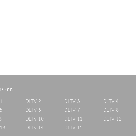
ายการ
1
DLTV 2
DLTV 3
DLTV 4
5
DLTV 6
DLTV 7
DLTV 8
9
DLTV 10
DLTV 11
DLTV 12
13
DLTV 14
DLTV 15