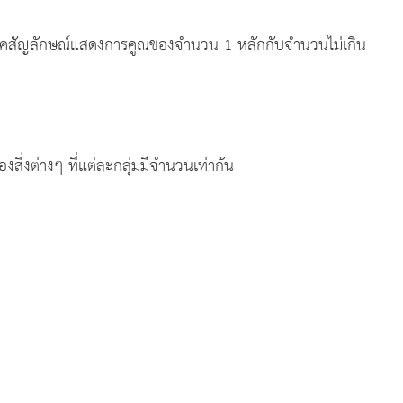
ระโยคสัญลักษณ์แสดงการคูณของจำนวน 1 หลักกับจำนวนไม่เกิน
เข้าใจ (K)
สิ่งต่างๆ ที่แต่ละกลุ่มมีจำนวนเท่ากัน
ระบวนการ (P)
ตคติ ค่านิยม (A)