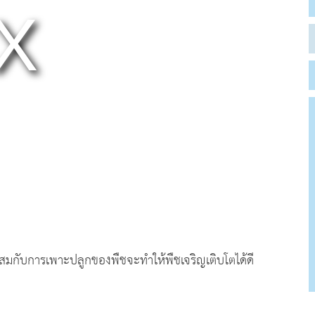
มาะสมกับการเพาะปลูกของพืชจะทำให้พืชเจริญเติบโตได้ดี