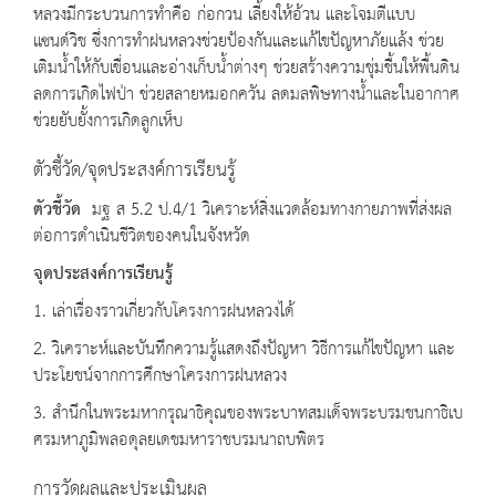
หลวงมีกระบวนการทำคือ ก่อกวน เลี้ยงให้อ้วน และโจมตีแบบ
แซนด์วิช ซึ่งการทําฝนหลวงช่วยป้องกันและแก้ไขปัญหาภัยแล้ง ช่วย
เติมน้ำให้กับเขื่อนและอ่างเก็บน้ำต่างๆ ช่วยสร้างความชุ่มชื้นให้พื้นดิน
ลดการเกิดไฟป่า ช่วยสลายหมอกควัน ลดมลพิษทางน้ำและในอากาศ
ช่วยยับยั้งการเกิดลูกเห็บ
ตัวชี้วัด/จุดประสงค์การเรียนรู้
ตัวชี้วัด
มฐ ส 5.2 ป.4/1 วิเคราะห์สิ่งแวดล้อมทางกายภาพที่ส่งผล
ต่อการดำเนินชีวิตของคนในจังหวัด
จุดประสงค์การเรียนรู้
1. เล่าเรื่องราวเกี่ยวกับโครงการฝนหลวงได้
2. วิเคราะห์และบันทึกความรู้แสดงถึงปัญหา วิธีการแก้ไขปัญหา และ
ประโยชน์จากการศึกษาโครงการฝนหลวง
3. สำนึกในพระมหากรุณาธิคุณของพระบาทสมเด็จพระบรมชนกาธิเบ
ศรมหาภูมิพลอดุลยเดชมหาราชบรมนาถบพิตร
การวัดผลและประเมินผล