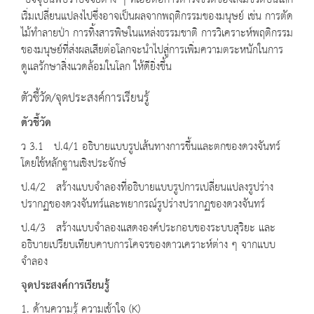
ปัจจุบันพบว่าปัจจัยต่าง ๆ ที่เอื้อต่อการดำรงชีวิตของสิ่งมีชีวิตบนโลก
เริ่มเปลี่ยนแปลงไปซึ่งอาจเป็นผลจากพฤติกรรมของมนุษย์ เช่น การตัด
ไม้ทำลายป่า การทิ้งสารพิษในแหล่งธรรมชาติ การวิเคราะห์พฤติกรรม
ของมนุษย์ที่ส่งผลเสียต่อโลกจะนำไปสู่การเพิ่มความตระหนักในการ
ดูแลรักษาสิ่งแวดล้อมในโลก ให้ดียิ่งขึ้น
ตัวชี้วัด/จุดประสงค์การเรียนรู้
ตัวชี้วัด
ว 3.1 ป.4/1 อธิบายแบบรูปเส้นทางการขึ้นและตกของดวงจันทร์
โดยใช้หลักฐานเชิงประจักษ์
ป.4/2 สร้างแบบจำลองที่อธิบายแบบรูปการเปลี่ยนแปลงรูปร่าง
ปรากฏของดวงจันทร์และพยากรณ์รูปร่างปรากฏของดวงจันทร์
ป.4/3 สร้างแบบจำลองแสดงองค์ประกอบของระบบสุริยะ และ
อธิบายเปรียบเทียบคาบการโคจรของดาวเคราะห์ต่าง ๆ จากแบบ
จำลอง
จุดประสงค์การเรียนรู้
1. ด้านความรู้ ความเข้าใจ (K)