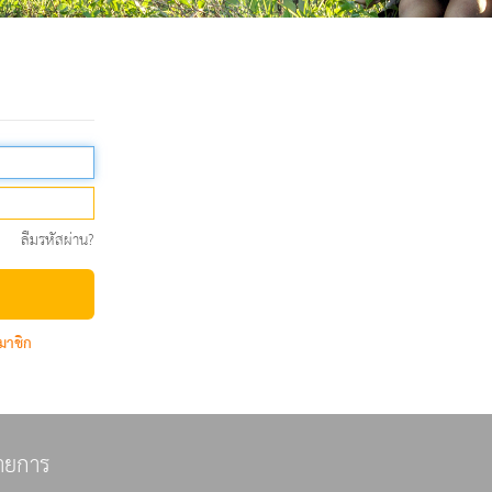
ลืมรหัสผ่าน?
มาชิก
ายการ